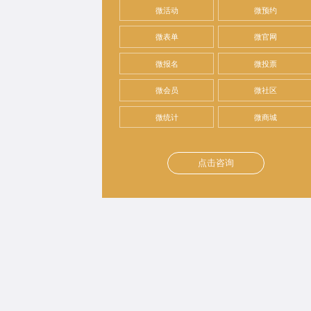
微活动
微预约
微表单
微官网
微报名
微投票
微会员
微社区
微统计
微商城
点击咨询