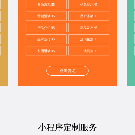
趣味游戏H5
信息展示H5
营销活动H5
用户互动H5
产品介绍H5
新品发布H5
品牌宣传H5
活动预热H5
长图滑动H5
一镜到底H5
点击咨询
小程序定制服务